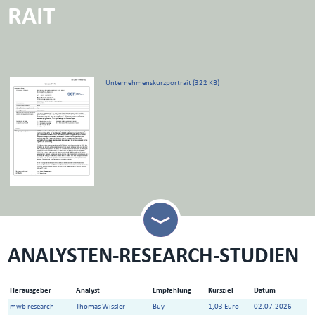
RAIT
Unternehmenskurzportrait (322 KB)
ANALYSTEN-RESEARCH-STUDIEN
Herausgeber
Analyst
Empfehlung
Kursziel
Datum
mwb research
Thomas Wissler
Buy
1,03 Euro
02.07.2026