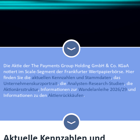
Die Aktie der The Payments Group Holding GmbH & Co. KGaA
notiert im Scale-Segment der Frankfurter Wertpapierbörse. Hier
finden Sie die
aktuellen Kennzahlen und Stammdaten
, das
Unternehmenskurzportrait
, die
Analysten-Research-Studien
, die
Aktionärsstruktur
, Informationen zur
Wandelanleihe 2026/29
und
Informationen zu den
Aktienrückkäufen
.
Aktuelle Kennzahlen und