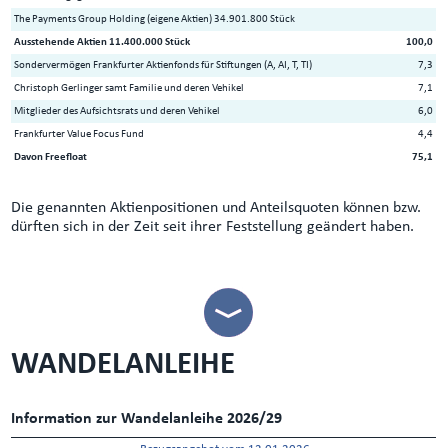
The Payments Group Holding (eigene Aktien) 34.901.800 Stück
Ausstehende Aktien 11.400.000 Stück
100,0
Sondervermögen Frankfurter Aktienfonds für Stiftungen (A, AI, T, TI)
7,3
Christoph Gerlinger samt Familie und deren Vehikel
7,1
Mitglieder des Aufsichtsrats und deren Vehikel
6,0
Frankfurter Value Focus Fund
4,4
Davon Freefloat
75,1
Die genannten Aktienpositionen und Anteilsquoten können bzw.
dürften sich in der Zeit seit ihrer Feststellung geändert haben.
WANDELANLEIHE
Information zur Wandelanleihe 2026/29