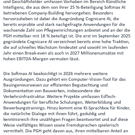
und Geschäftsfelder umfassen Vorhaben im Bereich Künstliche
Intelligenz, die aus dem von ihrer 25 %-Beteiligung Softmax AI
betriebenen Company‑Building hervorgehen. Besonders
hervorzuheben ist dabei die Ausgründung Cognicare AI, die
bereits erprobte und stark nachgefragte Anwendungen für die
wachsende Zahl von Pflegeeinrichtungen anbietet und an der die
PGH mittelbar mit 18 % beteiligt ist. Die erst im September 2025
gegründete Cognicare AI verzeichnet bereits eine hohe Traktion,
die auf schnelles Wachstum hindeutet und sowohl im laufenden
Jahr einen Break-even als auch in 2027 Millionenumsätze mit
hohen EBITDA-Margen vermuten lässt.
Die Softmax AI beabsichtigt in 2026 mehrere weitere
Ausgründungen. Dazu gehört ein Computer‑Vision‑Tool für das
Bauingenieurwesen zur effizienten Begutachtung und
Dokumentation von Bauwerken, insbesondere der
Verkehrsinfrastruktur. Weitere Projekte umfassen EdTech-
Anwendungen für berufliche Schulungen, Weiterbildung und
Bewerbungstrainings. Hinzu kommt eine KI‑Sprachbox für Kinder,
die natürliche Dialoge mit ihnen führt, geduldig und
kenntnisreich ihre unzähligen Fragen beantwortet und auf diese
Weise vielfältiges Wissen sowie Fremdsprachen spielerisch
vermittelt. Die PGH geht davon aus, ihren mittelbaren Anteil an