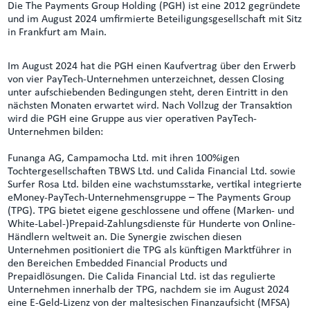
Die The Payments Group Holding (PGH) ist eine 2012 gegründete
und im August 2024 umfirmierte Beteiligungsgesellschaft mit Sitz
in Frankfurt am Main.
Im August 2024 hat die PGH einen Kaufvertrag über den Erwerb
von vier PayTech-Unternehmen unterzeichnet, dessen Closing
unter aufschiebenden Bedingungen steht, deren Eintritt in den
nächsten Monaten erwartet wird. Nach Vollzug der Transaktion
wird die PGH eine Gruppe aus vier operativen PayTech-
Unternehmen bilden:
Funanga AG, Campamocha Ltd. mit ihren 100%igen
Tochtergesellschaften TBWS Ltd. und Calida Financial Ltd. sowie
Surfer Rosa Ltd. bilden eine wachstumsstarke, vertikal integrierte
eMoney-PayTech-Unternehmensgruppe – The Payments Group
(TPG). TPG bietet eigene geschlossene und offene (Marken- und
White-Label-)Prepaid-Zahlungsdienste für Hunderte von Online-
Händlern weltweit an. Die Synergie zwischen diesen
Unternehmen positioniert die TPG als künftigen Marktführer in
den Bereichen Embedded Financial Products und
Prepaidlösungen. Die Calida Financial Ltd. ist das regulierte
Unternehmen innerhalb der TPG, nachdem sie im August 2024
eine E-Geld-Lizenz von der maltesischen Finanzaufsicht (MFSA)