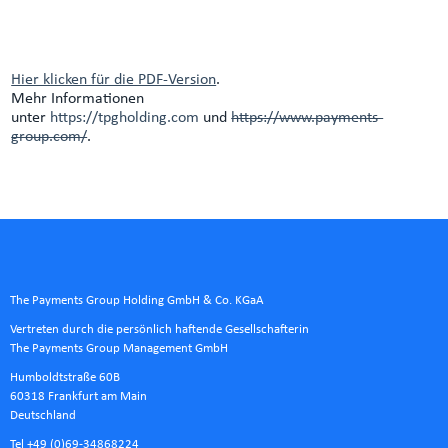
Hier klicken für die PDF-Version
.
Mehr Informationen
unter
https://tpgholding.com
und
https://www.payments-
group.com/
.
The Payments Group Holding GmbH & Co. KGaA
Vertreten durch die persönlich haftende Gesellschafterin
The Payments Group Management GmbH
Humboldtstraße 60B
60318 Frankfurt am Main
Deutschland
Tel +49 (0)69-34868224