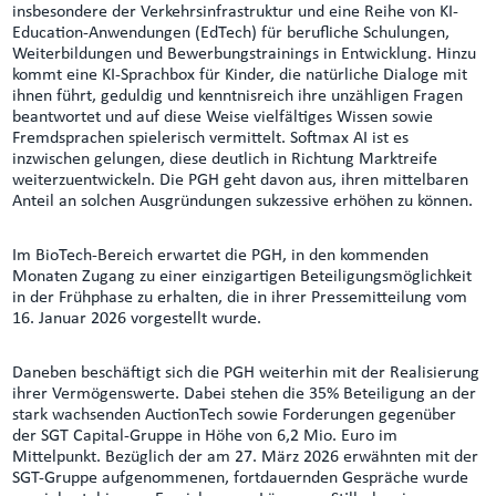
insbesondere der Verkehrsinfrastruktur und eine Reihe von KI-
Education-Anwendungen (EdTech) für berufliche Schulungen,
Weiterbildungen und Bewerbungstrainings in Entwicklung. Hinzu
kommt eine KI‑Sprachbox für Kinder, die natürliche Dialoge mit
ihnen führt, geduldig und kenntnisreich ihre unzähligen Fragen
beantwortet und auf diese Weise vielfältiges Wissen sowie
Fremdsprachen spielerisch vermittelt. Softmax AI ist es
inzwischen gelungen, diese deutlich in Richtung Marktreife
weiterzuentwickeln. Die PGH geht davon aus, ihren mittelbaren
Anteil an solchen Ausgründungen sukzessive erhöhen zu können.
Im BioTech-Bereich erwartet die PGH, in den kommenden
Monaten Zugang zu einer einzigartigen Beteiligungsmöglichkeit
in der Frühphase zu erhalten, die in ihrer Pressemitteilung vom
16. Januar 2026 vorgestellt wurde.
Daneben beschäftigt sich die PGH weiterhin mit der Realisierung
ihrer Vermögenswerte. Dabei stehen die 35% Beteiligung an der
stark wachsenden AuctionTech sowie Forderungen gegenüber
der SGT Capital‑Gruppe in Höhe von 6,2 Mio. Euro im
Mittelpunkt. Bezüglich der am 27. März 2026 erwähnten mit der
SGT-Gruppe aufgenommenen, fortdauernden Gespräche wurde