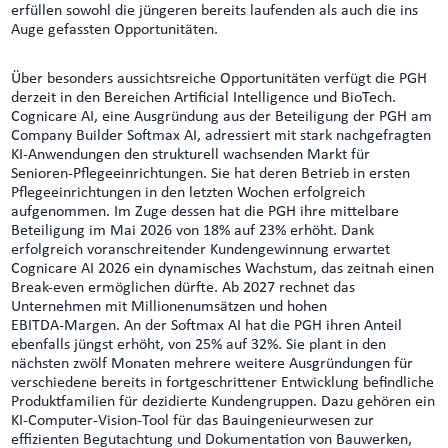
erfüllen sowohl die jüngeren bereits laufenden als auch die ins
Auge gefassten Opportunitäten.
Über besonders aussichtsreiche Opportunitäten verfügt die PGH
derzeit in den Bereichen Artificial Intelligence und BioTech.
Cognicare AI, eine Ausgründung aus der Beteiligung der PGH am
Company Builder Softmax AI, adressiert mit stark nachgefragten
KI-Anwendungen den strukturell wachsenden Markt für
Senioren‑Pflegeeinrichtungen. Sie hat deren Betrieb in ersten
Pflegeeinrichtungen in den letzten Wochen erfolgreich
aufgenommen. Im Zuge dessen hat die PGH ihre mittelbare
Beteiligung im Mai 2026 von 18% auf 23% erhöht. Dank
erfolgreich voranschreitender Kundengewinnung erwartet
Cognicare AI 2026 ein dynamisches Wachstum, das zeitnah einen
Break‑even ermöglichen dürfte. Ab 2027 rechnet das
Unternehmen mit Millionenumsätzen und hohen
EBITDA‑Margen. An der Softmax AI hat die PGH ihren Anteil
ebenfalls jüngst erhöht, von 25% auf 32%. Sie plant in den
nächsten zwölf Monaten mehrere weitere Ausgründungen für
verschiedene bereits in fortgeschrittener Entwicklung befindliche
Produktfamilien für dezidierte Kundengruppen. Dazu gehören ein
KI-Computer‑Vision‑Tool für das Bauingenieurwesen zur
effizienten Begutachtung und Dokumentation von Bauwerken,