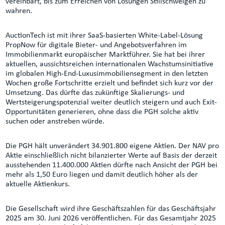
vereinbart, bis zum Erreichen von Lösungen Stillschweigen zu
wahren.
AuctionTech ist mit ihrer SaaS‑basierten White‑Label‑Lösung
PropNow für digitale Bieter‑ und Angebotsverfahren im
Immobilienmarkt europäischer Marktführer. Sie hat bei ihrer
aktuellen, aussichtsreichen internationalen Wachstumsinitiative
im globalen High‑End-Luxusimmobiliensegment in den letzten
Wochen große Fortschritte erzielt und befindet sich kurz vor der
Umsetzung. Das dürfte das zukünftige Skalierungs- und
Wertsteigerungspotenzial weiter deutlich steigern und auch Exit-
Opportunitäten generieren, ohne dass die PGH solche aktiv
suchen oder anstreben würde.
Die PGH hält unverändert 34.901.800 eigene Aktien. Der NAV pro
Aktie einschließlich nicht bilanzierter Werte auf Basis der derzeit
ausstehenden 11.400.000 Aktien dürfte nach Ansicht der PGH bei
mehr als 1,50 Euro liegen und damit deutlich höher als der
aktuelle Aktienkurs.
Die Gesellschaft wird ihre Geschäftszahlen für das Geschäftsjahr
2025 am 30. Juni 2026 veröffentlichen. Für das Gesamtjahr 2025