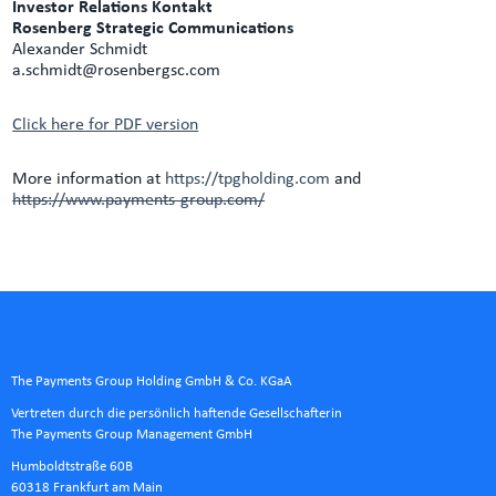
Investor Relations Kontakt
Rosenberg Strategic Communications
Alexander Schmidt
a.schmidt@rosenbergsc.com
Click here for PDF version
More information at
https://tpgholding.com
and
https://www.payments-group.com/
The Payments Group Holding GmbH & Co. KGaA
Vertreten durch die persönlich haftende Gesellschafterin
The Payments Group Management GmbH
Humboldtstraße 60B
60318 Frankfurt am Main