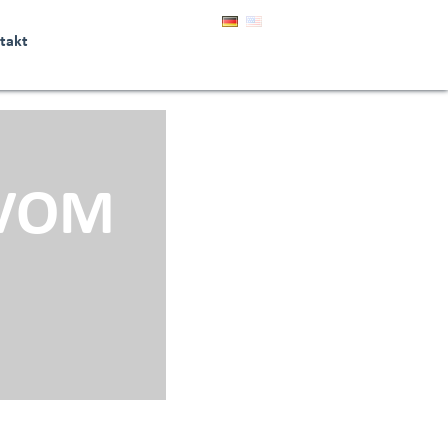
takt
 VOM
3