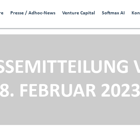
re
Presse / Adhoc-News
Venture Capital
Softmax AI
Kon
SSEMITTEILUNG
8. FEBRUAR 202