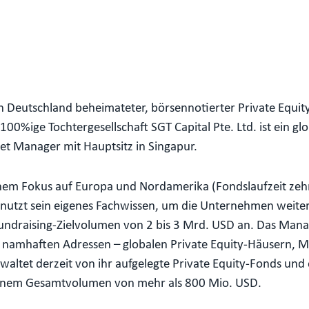
in Deutschland beheimateter, börsennotierter Private Equi
100%ige Tochtergesellschaft SGT Capital Pte. Ltd. ist ein gl
et Manager mit Hauptsitz in Singapur.
chem Fokus auf Europa und Nordamerika (Fondslaufzeit zehn 
zt sein eigenes Fachwissen, um die Unternehmen weiter z
 Fundraising-Zielvolumen von 2 bis 3 Mrd. USD an. Das Ma
i namhaften Adressen – globalen Private Equity-Häusern
altet derzeit von ihr aufgelegte Private Equity-Fonds und 
n einem Gesamtvolumen von mehr als 800 Mio. USD.