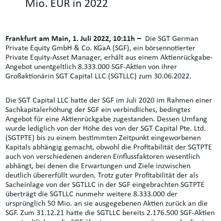
Mio. EUR in 2022
Frankfurt am Main, 1. Juli 2022, 10:11h –
Die SGT German
Private Equity GmbH & Co. KGaA (SGF), ein börsennotierter
Private Equity-Asset Manager, erhält aus einem Aktienrückgabe-
Angebot unentgeltlich 8.333.000 SGF-Aktien von ihrer
Großaktionärin SGT Capital LLC (SGTLLC) zum 30.06.2022.
Die SGT Capital LLC hatte der SGF im Juli 2020 im Rahmen einer
Sachkapitalerhöhung der SGF ein verbindliches, bedingtes
Angebot für eine Aktienrückgabe zugestanden. Dessen Umfang
wurde lediglich von der Höhe des von der SGT Capital Pte. Ltd.
(SGTPTE) bis zu einem bestimmten Zeitpunkt eingeworbenen
Kapitals abhängig gemacht, obwohl die Profitabilität der SGTPTE
auch von verschiedenen anderen Einflussfaktoren wesentlich
abhängt, bei denen die Erwartungen und Ziele inzwischen
deutlich übererfüllt wurden. Trotz guter Profitabilität der als
Sacheinlage von der SGTLLC in der SGF eingebrachten SGTPTE
überträgt die SGTLLC nunmehr weitere 8.333.000 der
ursprünglich 50 Mio. an sie ausgegebenen Aktien zurück an die
SGF. Zum 31.12.21 hatte die SGTLLC bereits 2.176.500 SGF-Aktien