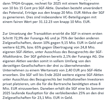
dann TPGH-Gruppe, rechnet für 2025 mit einem Nettogewinn
von 10 bis 15 Cent pro SGF-Aktie. Daneben besteht unverändert
das Potenzial, Erträge aus den knapp 20 Mio. EUR Aktiva der SGF
zu generieren. Dies sind insbesondere VC-Beteiligungen mit
einem fairen Wert per 31.12.23 von knapp 10 Mio. EUR.
Zur Umsetzung der Transaktion erwirbt die SGF in einem ersten
Schritt 72,9% der Funanga AG und je 75% der beiden anderen
Zielgesellschaften, davon 10% gegen 9,15 Mio. EUR in Geld und
weitere 62,9%, bzw. 65% gegen Übertragung von 24,8 Mio.
eigenen SGF-Aktien, unter Ausschluss des Bezugsrechts der SGF-
Altaktionäre. Der SGF gehören bereits 2,1% der Funanga AG. Die
eigenen Aktien werden somit in vollem Umfang von den
derzeitigen Gesellschaftern der drei zu übernehmenden
Unternehmen zu einem Wertansatz von 2,40 EUR pro SGF-Aktie
erworben. Die SGF will bis Ende 2024 weitere eigene SGF-Aktien
unter Ausschluss des Bezugsrechts bei Institutionellen Investoren
privat platzieren, um die für die Bartranche benötigten etwa 8
Mio. EUR einzuwerben. Daneben erhält die SGF eine bis Sommer
2025 laufende Kaufoption für die verbleibenden 25% an den drei
Zielgesellschaften für 23,1 Mio. EUR in Geld.