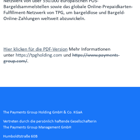
Netzwerk von über 550.000 europäischen POS-
Bargeldsammelstellen sowie das globale Online-Prepaidkarten-
Fulfillment-Netzwerk von TPG, um bargeldlose und Bargeld-
Online-Zahlungen weltweit abzuwickeln.
Hier klicken für die PDF-Version
Mehr Informationen
unter
https://tpgholding.com
und
https://www.payments-
group.com/
.
The Payments Group Holding GmbH & Co. KGaA
Vertreten durch die persönlich haftende Gesellschafterin
The Payments Group Management GmbH
Humboldtstraße 60B