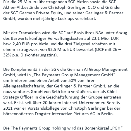
Für die 25 Mio. zu übertragenden SGF-Aktien sowie die SGF-
Aktien-Altbestände von Christoph Gerlinger, CEO und Gründer
der SGT German Private Equity, und seiner Gerlinger & Partner
GmbH, wurden mehrjährige Lock-ups vereinbart.
Mit der Transaktion wird die SGF auf Basis ihres NAV unter Abzug
des Barwerts künftiger Verwaltungskosten auf 23,1 Mio. EUR
bzw. 2,40 EUR pro Aktie und die drei Zielgesellschaften mit
einem Ertragswert von 92,5 Mio. EUR bewertet (DCF mit 26 –
32% p.a. Diskontierungszins).
Die Komplementärin der SGF, die German AI Group Management
GmbH, wird in „The Payments Group Management GmbH“
umfirmieren und einen Anteil von 50% von ihrer
Alleingesellschafterin, der Gerlinger & Partner GmbH, an die
nous ventures GmbH von Seth Iorio veräußern, der als Chief
Strategy Officer in die Geschäftsführung der Gruppe eintreten
wird. Er ist seit über 20 Jahren Internet-Unternehmer. Bereits
2011 war er Vorstandskollege von Christoph Gerlinger bei der
börsennotierten Frogster Interactive Pictures AG in Berlin.
Die The Payments Group Holding wird das Börsenkürzel „PGH“