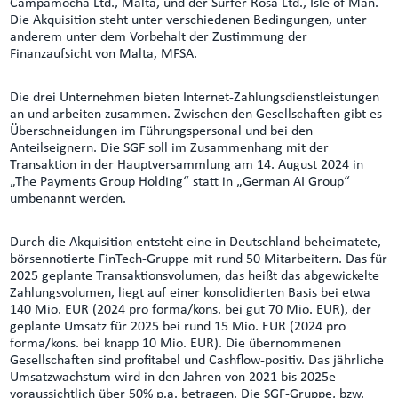
Campamocha Ltd., Malta, und der Surfer Rosa Ltd., Isle of Man.
Die Akquisition steht unter verschiedenen Bedingungen, unter
anderem unter dem Vorbehalt der Zustimmung der
Finanzaufsicht von Malta, MFSA.
Die drei Unternehmen bieten Internet-Zahlungsdienstleistungen
an und arbeiten zusammen. Zwischen den Gesellschaften gibt es
Überschneidungen im Führungspersonal und bei den
Anteilseignern. Die SGF soll im Zusammenhang mit der
Transaktion in der Hauptversammlung am 14. August 2024 in
„The Payments Group Holding“ statt in „German AI Group“
umbenannt werden.
Durch die Akquisition entsteht eine in Deutschland beheimatete,
börsennotierte FinTech-Gruppe mit rund 50 Mitarbeitern. Das für
2025 geplante Transaktionsvolumen, das heißt das abgewickelte
Zahlungsvolumen, liegt auf einer konsolidierten Basis bei etwa
140 Mio. EUR (2024 pro forma/kons. bei gut 70 Mio. EUR), der
geplante Umsatz für 2025 bei rund 15 Mio. EUR (2024 pro
forma/kons. bei knapp 10 Mio. EUR). Die übernommenen
Gesellschaften sind profitabel und Cashflow-positiv. Das jährliche
Umsatzwachstum wird in den Jahren von 2021 bis 2025e
voraussichtlich über 50% p.a. betragen. Die SGF-Gruppe, bzw.