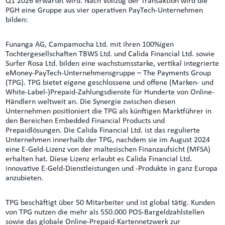
Q1 2026 erwartet wird. Nach Vollzug der Transaktion wird die
PGH eine Gruppe aus vier operativen PayTech-Unternehmen
bilden:
Funanga AG, Campamocha Ltd. mit ihren 100%igen
Tochtergesellschaften TBWS Ltd. und Calida Financial Ltd. sowie
Surfer Rosa Ltd. bilden eine wachstumsstarke, vertikal integrierte
eMoney-PayTech-Unternehmensgruppe – The Payments Group
(TPG). TPG bietet eigene geschlossene und offene (Marken- und
White-Label-)Prepaid-Zahlungsdienste für Hunderte von Online-
Händlern weltweit an. Die Synergie zwischen diesen
Unternehmen positioniert die TPG als künftigen Marktführer in
den Bereichen Embedded Financial Products und
Prepaidlösungen. Die Calida Financial Ltd. ist das regulierte
Unternehmen innerhalb der TPG, nachdem sie im August 2024
eine E-Geld-Lizenz von der maltesischen Finanzaufsicht (MFSA)
erhalten hat. Diese Lizenz erlaubt es Calida Financial Ltd.
innovative E-Geld-Dienstleistungen und -Produkte in ganz Europa
anzubieten.
TPG beschäftigt über 50 Mitarbeiter und ist global tätig. Kunden
von TPG nutzen die mehr als 550.000 POS-Bargeldzahlstellen
sowie das globale Online-Prepaid-Kartennetzwerk zur