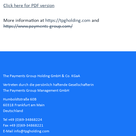
Click here for PDF version
More information at
https://tpgholding.com
and
https://www.payments-group.com/
The Payments Group Holding GmbH & Co. KGaA
Vertreten durch die persönlich haftende Gesellschafterin
The Payments Group Management GmbH
Humboldtstraße 60B
60318 Frankfurt am Main
Deutschland
Tel +49 (0)69-34868224
Fax +49 (0)69-34868221
E-Mail
info@tpgholding.com