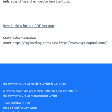
teils aussichtsreichen deutschen Startups.
Hier klicken für die PDF-Version
Mehr Informationen
unter
https://tpgholding.com/
und
https://www.sgt-capital.com/
.
The Payments Group Holding GmbH & Co. KGaA
Vertreten durch die persönlich haftende Gesellschafterin
The Payments Group Management GmbH
Humboldtstraße 60B
60318 Frankfurt am Main