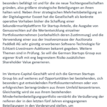
besonders befähigt ist und für die sie neue Tochtergesellschaften
gründen, also größere strategische Beteiligungen an ihnen
halten wird. Neben ihrer strategischen Mehrheitsbeteiligung an
der Digitalagentur Exozet hat die Gesellschaft als konkrete
operative Vorhaben bisher die Schaffung einer
Sekundärmarktplattform für Startup-Anteile, die Ausgabe von
Genussrechten auf die Wertentwicklung einzelner
Portfoliounternehmen (vorbehaltlich deren Zustimmung) und die
Verwendung einer aus der Insolvenzmasse der Auctionata
Paddle8 AG sehr günstig erworbenen Software-Technologie für
Echtzeit-Livestream-Auktionen bekannt gegeben. Weitere
Themen sind in Prüfung. So will die German Startups Group aus
eigener Kraft mit eng begrenztem Risiko zusätzlichen
Shareholder Value generieren.
Im Venture-Capital-Geschäft wird sich die German Startups
Group bis auf weiteres auf Opportunitäten bei bestehenden, sich
besonders gut entwickelnden Portfoliounternehmen oder von
erfolgreichen Seriengründern aus ihrem Umfeld konzentrieren.
Gleichzeitig wird sie aus ihrem bestehenden
Minderheitenbeteiligungsportfolio verstärkt die Veräußerung der
reiferen der in den letzten fünf Jahren eingegangenen
Beteiligungen in den Vordergrund stellen, um