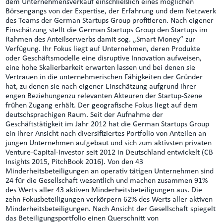
dem Unternehmensverkauf einschließlich eines möglichen
Börsengangs von der Expertise, der Erfahrung und dem Netzwerk
des Teams der German Startups Group profitieren. Nach eigener
Einschätzung stellt die German Startups Group den Startups im
Rahmen des Anteilserwerbs damit sog. „Smart Money“ zur
Verfügung. Ihr Fokus liegt auf Unternehmen, deren Produkte
oder Geschäftsmodelle eine disruptive Innovation aufweisen,
eine hohe Skalierbarkeit erwarten lassen und bei denen sie
Vertrauen in die unternehmerischen Fähigkeiten der Gründer
hat, zu denen sie nach eigener Einschätzung aufgrund ihrer
engen Beziehungenzu relevanten Akteuren der Startup-Szene
frühen Zugang erhält. Der geografische Fokus liegt auf dem
deutschsprachigen Raum. Seit der Aufnahme der
Geschäftstätigkeit im Jahr 2012 hat die German Startups Group
ein ihrer Ansicht nach diversifiziertes Portfolio von Anteilen an
jungen Unternehmen aufgebaut und sich zum aktivsten privaten
Venture-Capital-Investor seit 2012 in Deutschland entwickelt (CB
Insights 2015, PitchBook 2016). Von den 43
Minderheitsbeteiligungen an operativ tätigen Unternehmen sind
24 für die Gesellschaft wesentlich und machen zusammen 91%
des Werts aller 43 aktiven Minderheitsbeteiligungen aus. Die
zehn Fokusbeteiligungen verkörpern 62% des Werts aller aktiven
Minderheitsbeteiligungen. Nach Ansicht der Gesellschaft spiegelt
das Beteiligungsportfolio einen Querschnitt von