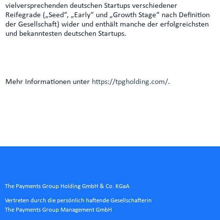
vielversprechenden deutschen Startups verschiedener
Reifegrade („Seed“, „Early“ und „Growth Stage“ nach Definition
der Gesellschaft) wider und enthält manche der erfolgreichsten
und bekanntesten deutschen Startups.
Mehr Informationen unter
https://tpgholding.com/
.
The Payments Group Holding GmbH & Co. KGaA
Vertreten durch die persönlich haftende Gesellschafterin
The Payments Group Management GmbH