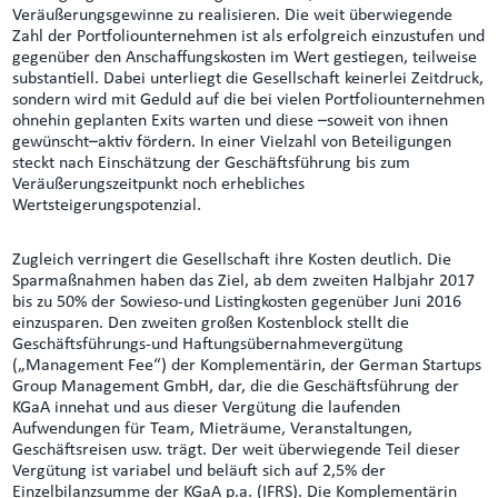
Veräußerungsgewinne zu realisieren. Die weit überwiegende
Zahl der Portfoliounternehmen ist als erfolgreich einzustufen und
gegenüber den Anschaffungskosten im Wert gestiegen, teilweise
substantiell. Dabei unterliegt die Gesellschaft keinerlei Zeitdruck,
sondern wird mit Geduld auf die bei vielen Portfoliounternehmen
ohnehin geplanten Exits warten und diese –soweit von ihnen
gewünscht–aktiv fördern. In einer Vielzahl von Beteiligungen
steckt nach Einschätzung der Geschäftsführung bis zum
Veräußerungszeitpunkt noch erhebliches
Wertsteigerungspotenzial.
Zugleich verringert die Gesellschaft ihre Kosten deutlich. Die
Sparmaßnahmen haben das Ziel, ab dem zweiten Halbjahr 2017
bis zu 50% der Sowieso-und Listingkosten gegenüber Juni 2016
einzusparen. Den zweiten großen Kostenblock stellt die
Geschäftsführungs-und Haftungsübernahmevergütung
(„Management Fee“) der Komplementärin, der German Startups
Group Management GmbH, dar, die die Geschäftsführung der
KGaA innehat und aus dieser Vergütung die laufenden
Aufwendungen für Team, Mieträume, Veranstaltungen,
Geschäftsreisen usw. trägt. Der weit überwiegende Teil dieser
Vergütung ist variabel und beläuft sich auf 2,5% der
Einzelbilanzsumme der KGaA p.a. (IFRS). Die Komplementärin