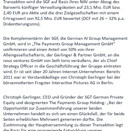
Transaktion wird die SGF auf Basis ihres NAV unter Abzug des
Barwerts künftiger Verwaltungskosten auf 23,1 Mio. EUR bzw.
2,40 EUR pro Aktie und die drei Zielgesellschaften mit einem
Ertragswert von 92,5 Mio. EUR bewertet (DCF mit 26 – 32% p.a.
Diskontierungszins).
Die Komplementärin der SGF, die German AI Group Management
GmbH, wird in „The Payments Group Management GmbH“
umfirmieren und einen Anteil von 50% von ihrer
Alleingesellschafterin, der Gerlinger & Partner GmbH, an die
nous ventures GmbH von Seth Iorio veräußern, der als Chief
Strategy Officer in die Geschäftsführung der Gruppe eintreten
wird. Er ist seit über 20 Jahren Internet-Unternehmer. Bereits
2011 war er Vorstandskollege von Christoph Gerlinger bei der
börsennotierten Frogster Interactive Pictures AG in Berlin.
Christoph Gerlinger, CEO und Gründer der SGT German Private
Equity und designierten The Payments Group Holding: „Bei der
Opportunität zur Zusammenführung unserer beiden
Unternehmen handelt es sich um einen Glücksfall, der für beide
Seiten erheblichen Mehrwert generieren dürfte. Die
Zustimmung der Hauptversammlung zu dieser Transaktion legt
die Basis für eine prosperiende Entwicklung unseres