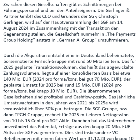
Zwischen diesen Gesellschaften gibt es Schnittmengen bei
Führungspersonal und bei den Anteilseignern. Die Gerlinger &
Partner GmbH des CEO und Gründers der SGF, Christoph
Gerlinger, wird auf der Hauptversammlung der SGF am 14.
August 2024 im Zusammenhang mit der Transaktion den
Gegenantrag stellen, die Gesellschaft nunmehr in „The Payments
Group Holding“ anstatt in „German AI Group“ umzufirmieren.
Durch die Akquisition entsteht eine in Deutschland beheimatete,
börsennotierte FinTech-Gruppe mit rund 50 Mitarbeitern. Das für
2025 geplante Transaktionsvolumen, das heißt das abgewickelte
Zahlungsvolumen, liegt auf einer konsolidierten Basis bei etwa
140 Mio. EUR (2024 pro forma/kons. bei gut 70 Mio. EUR), der
geplante Umsatz für 2025 bei rund 15 Mio. EUR (2024 pro
forma/kons. bei knapp 10 Mio. EUR). Die übernommenen
Gesellschaften sind profitabel und Cashflow-positiv. Das jährliche
Umsatzwachstum in den Jahren von 2021 bis 2025e wird
voraussichtlich über 50% p.a. betragen. Die SGF-Gruppe, bzw.
dann TPGH-Gruppe, rechnet für 2025 mit einem Nettogewinn
von 10 bis 15 Cent pro SGF-Aktie. Daneben hat das Unternehmen
unverändert das Potential, Erträge aus den knapp 20 Mio. EUR
Aktiva der SGF zu generieren. Dies sind insbesondere VC-
Beteiligungen mit einem fairen Wert per 31.12.23 von knapp 10