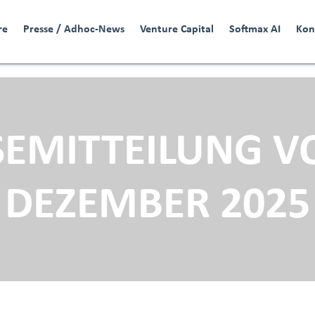
re
Presse / Adhoc-News
Venture Capital
Softmax AI
Kon
SEMITTEILUNG V
DEZEMBER 2025