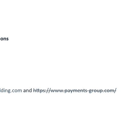
ions
olding.com
and
https://www.payments-group.com/