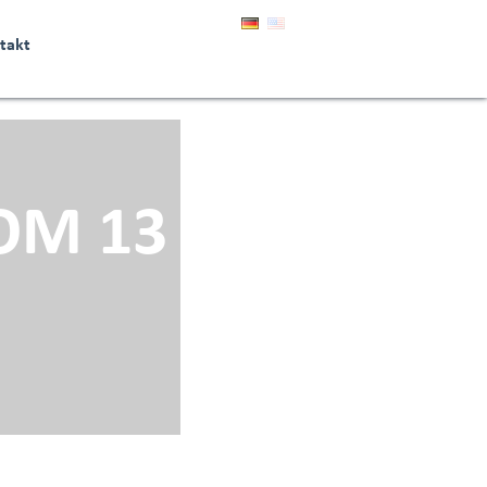
takt
OM 13