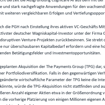
sticht derzeit die Ausgründung Cognicare AI aus dem mit d
obte und stark nachgefragte Anwendungen für den wachsende
t weiteren vergleichbaren Erfolgen und Vertiefungsoppor
 die PGH nach Einstellung ihres aktiven VC-Geschäfts Mit
-aktivster deutscher Wagniskapital-Investor unter der Firm
sruptiven Venture-Projekten zurückbesinnen. Sie strebt dab
ie nur überschaubaren Kapitalbedarf erfordern und eine h
ehenden Betätigungsfelder und Investmentopportunitäten.
er geplanten Akquisition der The Payments Group (TPG) dar, 
er Portfoliodiversifikation. Falls in den gegenwärtigen V
 geänderte wirtschaftliche Parameter der TPG keine die In
önnte, würde die TPG-Akquisition nicht stattfinden und au
ßeren Anzahl eigener Aktien etwa in der Größenordnung vo
die vorherige Platzierung von einigen Millionen eigenen A