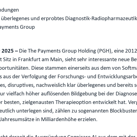
ündungen
ar überlegenes und erprobtes Diagnostik-Radiopharmazeut
Payments Group
r 2025 –
Die The Payments Group Holding (PGH), eine 201
t Sitz in Frankfurt am Main, sieht sehr interessante neue B
pportunitäten. Diese stammen einerseits aus dem von Soft
 aus der Verfolgung der Forschungs- und Entwicklungsarbe
, disruptives, nachweislich klar überlegenes und bereits se
 vielfach höher auflösenden Bildgebung bei der Diagnose 
r besten, zielgenausten Therapieoption entwickelt hat. Ver
eutlich unterlegen sind, zählen zu sogenannten Blockbust
 Jahresumsätze in Milliardenhöhe erzielen.