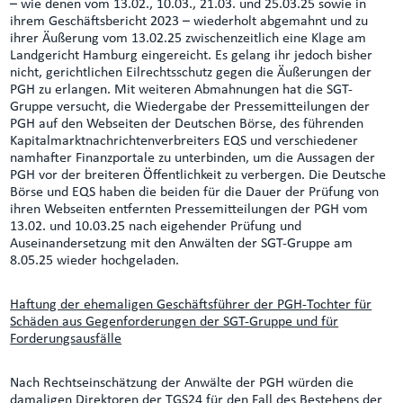
– wie denen vom 13.02., 10.03., 21.03. und 25.03.25 sowie in
ihrem Geschäftsbericht 2023 – wiederholt abgemahnt und zu
ihrer Äußerung vom 13.02.25 zwischenzeitlich eine Klage am
Landgericht Hamburg eingereicht. Es gelang ihr jedoch bisher
nicht, gerichtlichen Eilrechtsschutz gegen die Äußerungen der
PGH zu erlangen. Mit weiteren Abmahnungen hat die SGT-
Gruppe versucht, die Wiedergabe der Pressemitteilungen der
PGH auf den Webseiten der Deutschen Börse, des führenden
Kapitalmarktnachrichtenverbreiters EQS und verschiedener
namhafter Finanzportale zu unterbinden, um die Aussagen der
PGH vor der breiteren Öffentlichkeit zu verbergen. Die Deutsche
Börse und EQS haben die beiden für die Dauer der Prüfung von
ihren Webseiten entfernten Pressemitteilungen der PGH vom
13.02. und 10.03.25 nach eigehender Prüfung und
Auseinandersetzung mit den Anwälten der SGT-Gruppe am
8.05.25 wieder hochgeladen.
Haftung der ehemaligen Geschäftsführer der PGH-Tochter für
Schäden aus Gegenforderungen der SGT-Gruppe und für
Forderungsausfälle
Nach Rechtseinschätzung der Anwälte der PGH würden die
damaligen Direktoren der TGS24 für den Fall des Bestehens der