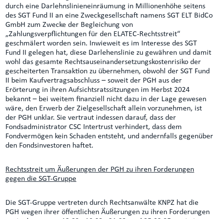
durch eine Darlehnslinieneinräumung in Millionenhöhe seitens
des SGT Fund II an eine Zweckgesellschaft namens SGT ELT BidCo
GmbH zum Zwecke der Begleichung von
„Zahlungsverpflichtungen für den ELATEC-Rechtsstreit“
geschmälert worden sein. Inwieweit es im Interesse des SGT
Fund II gelegen hat, diese Darlehenslinie zu gewähren und damit
wohl das gesamte Rechtsauseinandersetzungskostenrisiko der
gescheiterten Transaktion zu übernehmen, obwohl der SGT Fund
II beim Kaufvertragsabschluss – soweit der PGH aus der
Erörterung in ihren Aufsichtsratssitzungen im Herbst 2024
bekannt – bei weitem finanziell nicht dazu in der Lage gewesen
wäre, den Erwerb der Zielgesellschaft allein vorzunehmen, ist
der PGH unklar. Sie vertraut indessen darauf, dass der
Fondsadministrator CSC Intertrust verhindert, dass dem
Fondvermögen kein Schaden entsteht, und andernfalls gegenüber
den Fondsinvestoren haftet.
Rechtsstreit um Äußerungen der PGH zu ihren Forderungen
gegen die SGT-Gruppe
Die SGT-Gruppe vertreten durch Rechtsanwälte KNPZ hat die
PGH wegen ihrer öffentlichen Äußerungen zu ihren Forderungen