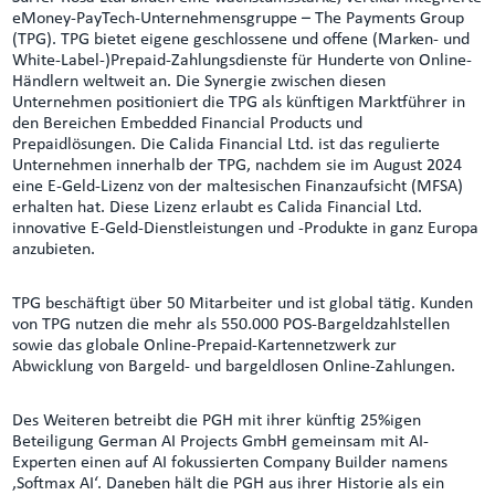
eMoney-PayTech-Unternehmensgruppe – The Payments Group
(TPG). TPG bietet eigene geschlossene und offene (Marken- und
White-Label-)Prepaid-Zahlungsdienste für Hunderte von Online-
Händlern weltweit an. Die Synergie zwischen diesen
Unternehmen positioniert die TPG als künftigen Marktführer in
den Bereichen Embedded Financial Products und
Prepaidlösungen. Die Calida Financial Ltd. ist das regulierte
Unternehmen innerhalb der TPG, nachdem sie im August 2024
eine E-Geld-Lizenz von der maltesischen Finanzaufsicht (MFSA)
erhalten hat. Diese Lizenz erlaubt es Calida Financial Ltd.
innovative E-Geld-Dienstleistungen und -Produkte in ganz Europa
anzubieten.
TPG beschäftigt über 50 Mitarbeiter und ist global tätig. Kunden
von TPG nutzen die mehr als 550.000 POS-Bargeldzahlstellen
sowie das globale Online-Prepaid-Kartennetzwerk zur
Abwicklung von Bargeld- und bargeldlosen Online-Zahlungen.
Des Weiteren betreibt die PGH mit ihrer künftig 25%igen
Beteiligung German AI Projects GmbH gemeinsam mit AI-
Experten einen auf AI fokussierten Company Builder namens
‚Softmax AI‘. Daneben hält die PGH aus ihrer Historie als ein