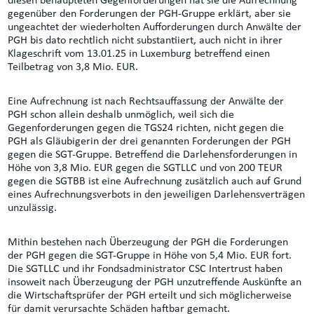
diesen behaupteten Gegenforderungen hat sie die Aufrechnung
gegenüber den Forderungen der PGH-Gruppe erklärt, aber sie
ungeachtet der wiederholten Aufforderungen durch Anwälte der
PGH bis dato rechtlich nicht substantiiert, auch nicht in ihrer
Klageschrift vom 13.01.25 in Luxemburg betreffend einen
Teilbetrag von 3,8 Mio. EUR.
Eine Aufrechnung ist nach Rechtsauffassung der Anwälte der
PGH schon allein deshalb unmöglich, weil sich die
Gegenforderungen gegen die TGS24 richten, nicht gegen die
PGH als Gläubigerin der drei genannten Forderungen der PGH
gegen die SGT-Gruppe. Betreffend die Darlehensforderungen in
Höhe von 3,8 Mio. EUR gegen die SGTLLC und von 200 TEUR
gegen die SGTBB ist eine Aufrechnung zusätzlich auch auf Grund
eines Aufrechnungsverbots in den jeweiligen Darlehensverträgen
unzulässig.
Mithin bestehen nach Überzeugung der PGH die Forderungen
der PGH gegen die SGT-Gruppe in Höhe von 5,4 Mio. EUR fort.
Die SGTLLC und ihr Fondsadministrator CSC Intertrust haben
insoweit nach Überzeugung der PGH unzutreffende Auskünfte an
die Wirtschaftsprüfer der PGH erteilt und sich möglicherweise
für damit verursachte Schäden haftbar gemacht.