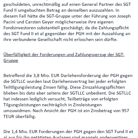
geschuldeten, unrechtmäßig auf einen General Partner des SGT
Fund II umgebuchten Betrag an denselben auszuzahlen. In
diesem Fall hätte die SGT-Gruppe unter der Führung von Joseph
Pacini und Carsten Geyer möglicherweise ihre eigenen
Fondsinvestoren substantiell geschädigt, da die Zahlungspflicht
des SGT Fund II et al gegenüber der PGH mit der Auszahlung an
ihre verbundene Gesellschaft nicht erloschen sein dürfte.
Überfälligkeit der Forderungen und Zahlungsverzug der SGT-
Gruppe
Betreffend die 3,8 Mio. EUR Darlehensforderung der PGH gegen
die SGTLLC wurden laut Darlehensvertrag bei jeder erfolgten
Teiltilgungsleistung Zinsen fällig. Diese Zinszahlungspflichten
blieben bis dato aber seitens der SGTLLC unbedient. Die SGTLLC
hat indessen lediglich versucht, Teilbeträge von erfolgten
Tilgungsleistungen nachträglich in Zinsleistungen
umzuwidmen. Nach Ansicht der PGH ist ein Zinsbetrag von 957
TEUR überfällig.
Die 1,4 Mio. EUR Forderungen der PGH gegen den SGT Fund II et
al aus für ihn getätigten Auslagen sind mangels anderweitiger