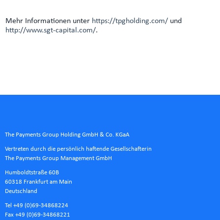
Mehr Informationen unter
https://tpgholding.com/
und
http://www.sgt-capital.com/
.
The Payments Group Holding GmbH & Co. KGaA
Vertreten durch die persönlich haftende Gesellschafterin
The Payments Group Management GmbH
Humboldtstraße 60B
60318 Frankfurt am Main
Deutschland
Tel +49 (0)69-34868224
Fax +49 (0)69-34868221