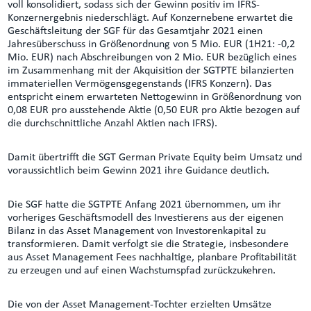
voll konsolidiert, sodass sich der Gewinn positiv im IFRS-
Konzernergebnis niederschlägt. Auf Konzernebene erwartet die
Geschäftsleitung der SGF für das Gesamtjahr 2021 einen
Jahresüberschuss in Größenordnung von 5 Mio. EUR (1H21: -0,2
Mio. EUR) nach Abschreibungen von 2 Mio. EUR bezüglich eines
im Zusammenhang mit der Akquisition der SGTPTE bilanzierten
immateriellen Vermögensgegenstands (IFRS Konzern). Das
entspricht einem erwarteten Nettogewinn in Größenordnung von
0,08 EUR pro ausstehende Aktie (0,50 EUR pro Aktie bezogen auf
die durchschnittliche Anzahl Aktien nach IFRS).
Damit übertrifft die SGT German Private Equity beim Umsatz und
voraussichtlich beim Gewinn 2021 ihre Guidance deutlich.
Die SGF hatte die SGTPTE Anfang 2021 übernommen, um ihr
vorheriges Geschäftsmodell des Investierens aus der eigenen
Bilanz in das Asset Management von Investorenkapital zu
transformieren. Damit verfolgt sie die Strategie, insbesondere
aus Asset Management Fees nachhaltige, planbare Profitabilität
zu erzeugen und auf einen Wachstumspfad zurückzukehren.
Die von der Asset Management-Tochter erzielten Umsätze