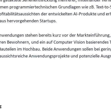
ll getaktete Serienentwicklung mehrerer, miteinander ver
en programmiertechnischen Grundlagen wie zB. Text-to-S
ofitabilitätsaussichten der entwickelten AI-Produkte und er
raus hervorgehenden Startups.
Anwendungen stehen bereits kurz vor der Markteinführung
ren Bewohnern, und ein auf Computer Vision basierendes 
auteilen im Hochbau. Beide Anwendungen sollen bei geri
aussichtsreiche Anwendungsprojekte und potenzielle Ausgr
g