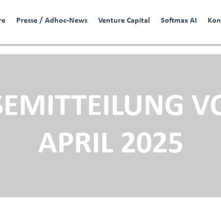
re
Presse / Adhoc-News
Venture Capital
Softmax AI
Kon
SEMITTEILUNG V
APRIL 2025