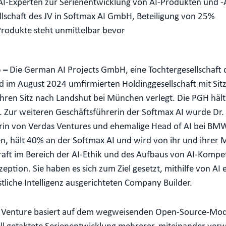
n AI-Experten zur Serienentwicklung von AI-Produkten und
lschaft des JV in Softmax AI GmbH, Beteiligung von 25%
rodukte steht unmittelbar bevor
5 –
Die German AI Projects GmbH, eine Tochtergesellschaft
 im August 2024 umfirmierten Holdinggesellschaft mit Sitz 
ren Sitz nach Landshut bei München verlegt. Die PGH hält
I. Zur weiteren Geschäftsführerin der Softmax AI wurde Dr.
in von Verdas Ventures und ehemalige Head of AI bei BMW b
ält 40% an der Softmax AI und wird von ihr und ihrer Mit
kraft im Bereich der AI-Ethik und des Aufbaus von AI-Kompe
ption. Sie haben es sich zum Ziel gesetzt, mithilfe von AI 
stliche Intelligenz ausgerichteten Company Builder.
nt Venture basiert auf dem wegweisenden Open-Source-Mod