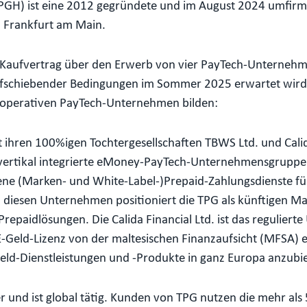
GH) ist eine 2012 gegründete und im August 2024 umfirmie
in Frankfurt am Main.
 Kaufvertrag über den Erwerb von vier PayTech-Unternehme
fschiebender Bedingungen im Sommer 2025 erwartet wird.
r operativen PayTech-Unternehmen bilden:
hren 100%igen Tochtergesellschaften TBWS Ltd. und Calida
, vertikal integrierte eMoney-PayTech-Unternehmensgrupp
fene (Marken- und White-Label-)Prepaid-Zahlungsdienste f
n diesen Unternehmen positioniert die TPG als künftigen Ma
epaidlösungen. Die Calida Financial Ltd. ist das regulier
Geld-Lizenz von der maltesischen Finanzaufsicht (MFSA) er
-Geld-Dienstleistungen und -Produkte in ganz Europa anzubi
r und ist global tätig. Kunden von TPG nutzen die mehr al