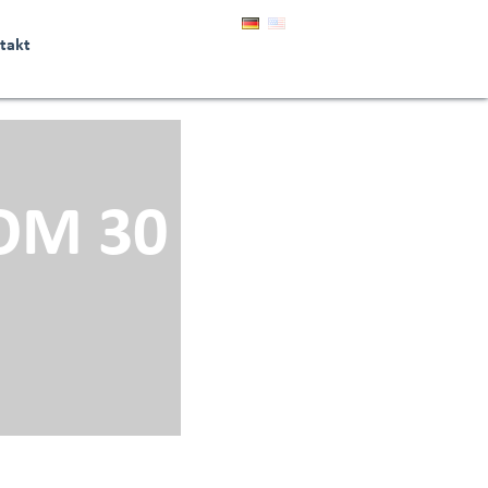
takt
OM 30