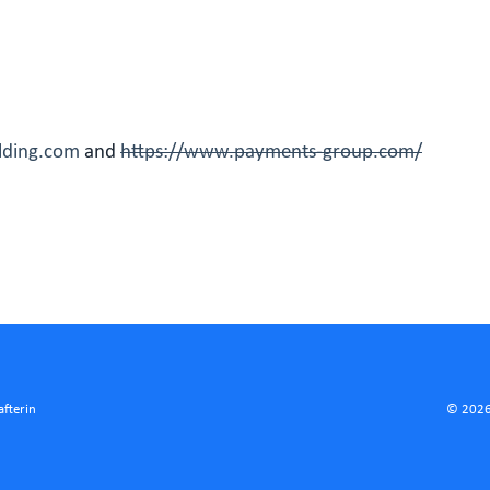
olding.com
and
https://www.payments-group.com/
afterin
© 2026