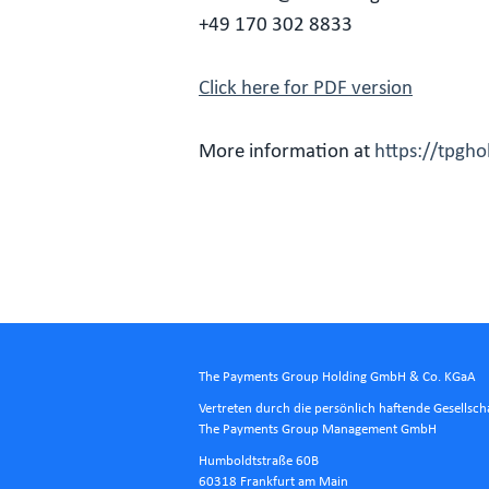
+49 170 302 8833
Click here for PDF version
More information at
https://tpgh
The Payments Group Holding GmbH & Co. KGaA
Vertreten durch die persönlich haftende Gesellsch
The Payments Group Management GmbH
Humboldtstraße 60B
60318 Frankfurt am Main