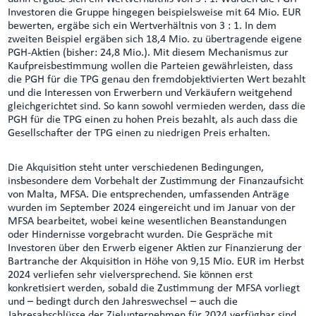
Investoren die Gruppe hingegen beispielsweise mit 64 Mio. EUR
bewerten, ergäbe sich ein Wertverhältnis von 3 : 1. In dem
zweiten Beispiel ergäben sich 18,4 Mio. zu übertragende eigene
PGH-Aktien (bisher: 24,8 Mio.). Mit diesem Mechanismus zur
Kaufpreisbestimmung wollen die Parteien gewährleisten, dass
die PGH für die TPG genau den fremdobjektivierten Wert bezahlt
und die Interessen von Erwerbern und Verkäufern weitgehend
gleichgerichtet sind. So kann sowohl vermieden werden, dass die
PGH für die TPG einen zu hohen Preis bezahlt, als auch dass die
Gesellschafter der TPG einen zu niedrigen Preis erhalten.
Die Akquisition steht unter verschiedenen Bedingungen,
insbesondere dem Vorbehalt der Zustimmung der Finanzaufsicht
von Malta, MFSA. Die entsprechenden, umfassenden Anträge
wurden im September 2024 eingereicht und im Januar von der
MFSA bearbeitet, wobei keine wesentlichen Beanstandungen
oder Hindernisse vorgebracht wurden. Die Gespräche mit
Investoren über den Erwerb eigener Aktien zur Finanzierung der
Bartranche der Akquisition in Höhe von 9,15 Mio. EUR im Herbst
2024 verliefen sehr vielversprechend. Sie können erst
konkretisiert werden, sobald die Zustimmung der MFSA vorliegt
und – bedingt durch den Jahreswechsel – auch die
Jahresabschlüsse der Zielunternehmen für 2024 verfügbar sind.