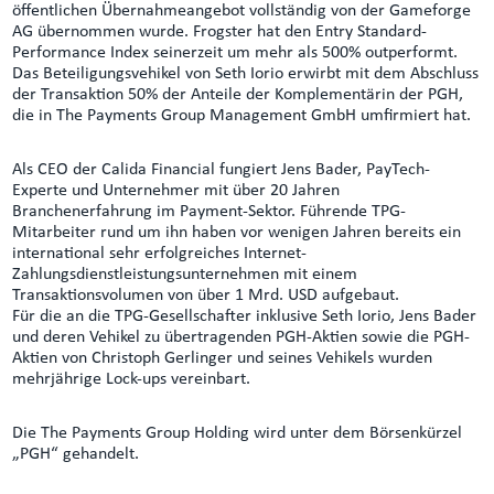
öffentlichen Übernahmeangebot vollständig von der Gameforge
AG übernommen wurde. Frogster hat den Entry Standard-
Performance Index seinerzeit um mehr als 500% outperformt.
Das Beteiligungsvehikel von Seth Iorio erwirbt mit dem Abschluss
der Transaktion 50% der Anteile der Komplementärin der PGH,
die in The Payments Group Management GmbH umfirmiert hat.
Als CEO der Calida Financial fungiert Jens Bader, PayTech-
Experte und Unternehmer mit über 20 Jahren
Branchenerfahrung im Payment-Sektor. Führende TPG-
Mitarbeiter rund um ihn haben vor wenigen Jahren bereits ein
international sehr erfolgreiches Internet-
Zahlungsdienstleistungsunternehmen mit einem
Transaktionsvolumen von über 1 Mrd. USD aufgebaut.
Für die an die TPG-Gesellschafter inklusive Seth Iorio, Jens Bader
und deren Vehikel zu übertragenden PGH-Aktien sowie die PGH-
Aktien von Christoph Gerlinger und seines Vehikels wurden
mehrjährige Lock-ups vereinbart.
Die The Payments Group Holding wird unter dem Börsenkürzel
„PGH“ gehandelt.