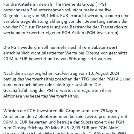
Für die Anteile an den als The Payments Group (TPG)
bezeichneten Zielunternehmen soll nicht mehr eine fixe
Gegenleistung von 68,1 Mio. EUR erbracht werden, sondern eine
variable Gegenleistung abhängig von der Bewertung seitens der
von der PGH zur Finanzierung der Bartranche der Transaktion zu
werbenden Erwerber eigener PGH-Aktien (PGH-Investoren).
Die PGH wiederum soll nunmehr nach ihrem Substanzwert
einschließlich nicht bilanzierter Werte bei Closing von geschätzt
20 Mio. EUR bewertet und davon 80% angesetzt werden.
Nach dem ursprünglichen Kaufvertrag vom 13. August 2024
betrug das Wertverhältnis zwischen der TPG und der PGH 4:1 und
kann nun auch höher oder niedriger ausfallen. Die
Geschäftsführung der PGH erwartet ein zugunsten ihrer
Aktionäre verbessertes Wertverhältnis.
Würden die PGH-Investoren die Gruppe samt den 75%igen
Anteilen an den Zielunternehmen beispielsweise pre money mit
96 Mio. EUR bewerten und betrüge der Substanzwert der PGH
zum Closing-Stichtag 20 Mio. EUR (2,09 EUR pro PGH-Aktie),
dann ergäbe sich ein Wertverhältnis von 5 : 1. Würden die PGH-