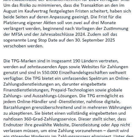
Um das Risiko zu minimieren, dass die Transaktion an den im
August im Kaufvertrag festgelegten Fristen scheitert, haben sich
beide Seiten auf deren Anpassung geeinigt. Die Frist für die
Platzierung eigener Aktien soll von zwei auf drei Monate
verlängert werden, beginnend nach Vorliegen der Zustimmung
der MFSA und der Jahresabschlüsse 2024. Zudem soll das
sogenannte Long Stop Date auf den 30. September 2025
verschoben werden.
Die TPG-Marken sind in insgesamt 190 Ländern vertreten,
werden auf zehntausenden Apps sowie Websites für Zahlungen
genutzt und sind in 550.000 Einzelhandelsgeschäften weltweit
verfügbar. Die TPG bietet ein umfassendes Spektrum an Online-
Zahlungsdienstleistungen an, darunter eingebettete
Finanzdienstleistungen, Prepaid-Technologien sowie globale
Zahlungs- und Auszahlungs-Lösungen. Die TPG ermöglicht es
jedem Online-Händler und -Dienstleister, nahtlose digitale,
Barzahlungen grenzüberschreitend und in mehreren Währungen
zu akzeptieren. Sie bietet einen vollständig eingebetteten und
nahtlosen 360-Grad-Zahlungsservice. Dieser stellt sicher, dass
Endnutzer ihre gewählte Website, Dienstleistung oder App nicht
verlassen müssen, um eine Zahlung vorzunehmen – damit wird
ein störendes Hindernis im Zahlungsprozess eliminiert. Unter den