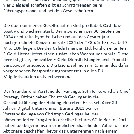
vier Zielgesellschaften gibt es Schnittmengen beim
Führungspersonal und bei den Gesellschaftern.
Die übernommenen Gesellschaften sind profitabel, Cashflow-
positiv und wachsen stark. Der inzwischen per 30. September
2024 ermittelte hypothetische und auf das Gesamtjahr
hochgerechnete Konzernumsatz 2024 der TPG dürfte etwa bei 7
Mio. EUR liegen. Die der Calida Financial Ltd. kürzlich erteilten
E-Geld-Lizenz liefert einen zusätzlichen Wachstumsimpuls. Diese
berechtigt sie, innovative E-Geld-Dienstleistungen und -Produkte
europaweit anzubieten. Die Lizenz soll nun im Rahmen des dafür
vorgesehenen Passportierungsprozesses in allen EU-
Mitgliedsstaaten aktiviert werden.
Der Gründer und Vorstand der Funanga, Seth Iorio, wird als Chief
Strategy Officer neben Christoph Gerlinger in die
Geschäftsführung der Holding eintreten. Er ist seit über 20
Jahren Digital-Unternehmer. Bereits 2011 war er
Vorstandskollege von Christoph Gerlinger bei der
börsennotierten Frogster Interactive Pictures AG in Berlin. Dort
haben beide gemeinsam erheblichen Shareholder Value für ihre
Aktionäre geschaffen, bevor das Unternehmen nach einem