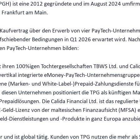
GH) ist eine 2012 gegründete und im August 2024 umfirmie
in Frankfurt am Main.
 Kaufvertrag über den Erwerb von vier PayTech-Unternehme
schiebender Bedingungen in Q1 2026 erwartet wird. Nach 
ven PayTech-Unternehmen bilden:
hren 100%igen Tochtergesellschaften TBWS Ltd. und Calida
, vertikal integrierte eMoney-PayTech-Unternehmensgrupp
fene (Marken- und White-Label-)Prepaid-Zahlungsdienste f
n diesen Unternehmen positioniert die TPG als künftigen Ma
epaidlösungen. Die Calida Financial Ltd. ist das regulier
Geld-Lizenz von der maltesischen Finanzaufsicht (MFSA) er
-Geld-Dienstleistungen und -Produkte in ganz Europa anzubi
r und ist global tätig. Kunden von TPG nutzen die mehr al