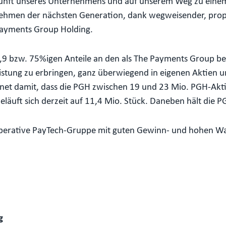
Zukunft unseres Unternehmens und auf unserem Weg zu einem
hmen der nächsten Generation, dank wegweisender, propr
Payments Group Holding.
2,9 bzw. 75%igen Anteile an den als The Payments Group b
istung zu erbringen, ganz überwiegend in eigenen Aktien u
chnet damit, dass die PGH zwischen 19 und 23 Mio. PGH-Ak
äuft sich derzeit auf 11,4 Mio. Stück. Daneben hält die P
e operative PayTech-Gruppe mit guten Gewinn- und hohen W
g