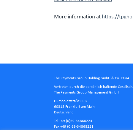
More information at
https://tpgh
The Payments Group Holding GmbH & Co. KGaA
Vertreten durch die persönlich haftende Gesellsch
The Payments Group Management GmbH
Humboldtstraße 60B
60318 Frankfurt am Main
Deutschland
Tel +49 (0)69-34868224
Fax +49 (0)69-34868221
E-Mail
info@tpgholding.com