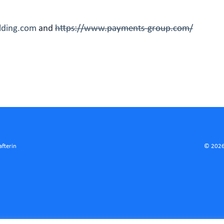
olding.com
and
https://www.payments-group.com/
afterin
© 2026