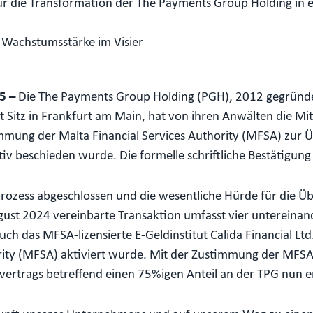
ür die Transformation der The Payments Group Holding in e
d Wachstumsstärke im Visier
25 –
Die The Payments Group Holding (PGH), 2012 gegründ
 Sitz in Frankfurt am Main, hat von ihren Anwälten die Mitt
ung der Malta Financial Services Authority (MFSA) zur Üb
v beschieden wurde. Die formelle schriftliche Bestätigung 
fprozess abgeschlossen und die wesentliche Hürde für die
ust 2024 vereinbarte Transaktion umfasst vier untereinan
 das MFSA-lizensierte E-Geldinstitut Calida Financial Ltd.
ority (MFSA) aktiviert wurde. Mit der Zustimmung der MFSA 
ertrags betreffend einen 75%igen Anteil an der TPG nun er