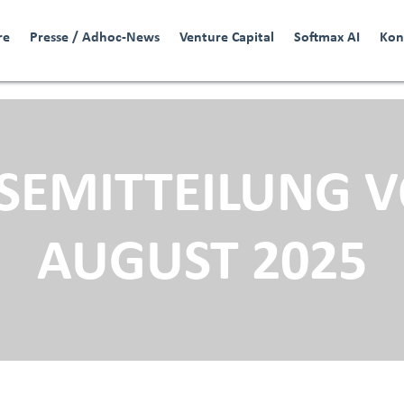
re
Presse / Adhoc-News
Venture Capital
Softmax AI
Kon
SEMITTEILUNG 
AUGUST 2025