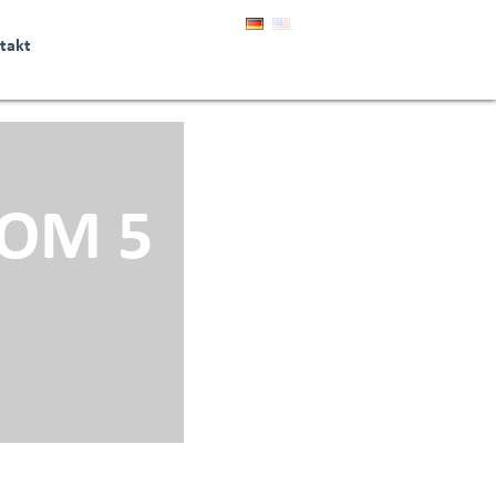
takt
VOM 5