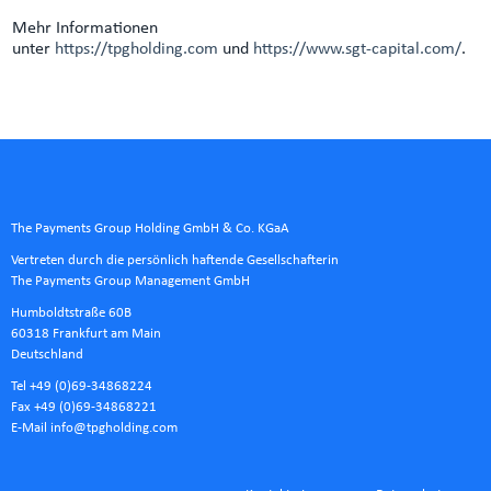
Mehr Informationen
unter
https://tpgholding.com
und
https://www.sgt-capital.com/
.
The Payments Group Holding GmbH & Co. KGaA
Vertreten durch die persönlich haftende Gesellschafterin
The Payments Group Management GmbH
Humboldtstraße 60B
60318 Frankfurt am Main
Deutschland
Tel +49 (0)69-34868224
Fax +49 (0)69-34868221
E-Mail
info@tpgholding.com