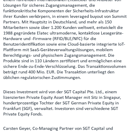
einem führenden internationalen Entwickler und Anbieter von
Lösungen für sicheres Zugangsmanagement, die
funktionskritische Komponenten der Sicherheits-Infrastruktur
ihrer Kunden verkörpern, in einem leveraged buyout von Summit
Partners. Mit Hauptsitz in Deutschland, und mehr als 150
Mitarbeitern sowie über 1.200 Kunden weltweit, entwickelt die
1988 gegründete Elatec ultramoderne, kontaktlose Lesegeräte-
Hardware und -Firmware (RFID/BLE/NFC) für die
Benutzeridentifikation sowie eine Cloud-basierte integrierte IoT-
Plattform mit SaaS-Geräteverwaltungslösungen, mobilem
Berechtigungs- und physischem Zugangsmanagement. Die
Produkte sind in 110 Ländern zertifiziert und ermöglichen eine
sichere Ende-zu-Ende-Verschlüsselung. Das Transaktionsvolumen
beträgt rund 400 Mio. EUR. Die Transaktion unterliegt den
üblichen regulatorischen Zustimmungen.
Dieses Investment wird von der SGT Capital Pte. Ltd., einem
lizenzierten Private Equity Asset Manager mit Sitz in Singapur,
hundertprozentige Tochter der SGT German Private Equity in
Frankfurt (SGF), verwaltet. Investoren sind verschiedene SGT
Private Equity Fonds.
Carsten Geyer, Co-Managing Partner von SGT Capital und