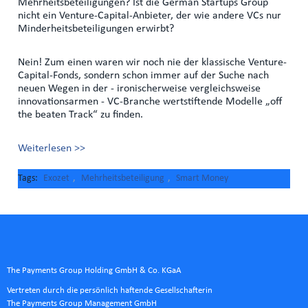
Mehrheitsbeteiligungen? Ist die German Startups Group
nicht ein Venture-Capital-Anbieter, der wie andere VCs nur
Minderheitsbeteiligungen erwirbt?
Nein! Zum einen waren wir noch nie der klassische Venture-
Capital-Fonds, sondern schon immer auf der Suche nach
neuen Wegen in der - ironischerweise vergleichsweise
innovationsarmen - VC-Branche wertstiftende Modelle „off
the beaten Track“ zu finden.
Weiterlesen >>
Tags
Exozet
,
Mehrheitsbeteiligung
,
Smart Money
The Payments Group Holding GmbH & Co. KGaA
Vertreten durch die persönlich haftende Gesellschafterin
The Payments Group Management GmbH