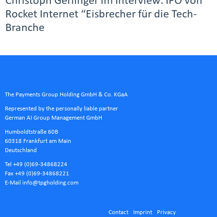
Christoph Gerlinger im Interview: IPO von
Rocket Internet “Eisbrecher für die Tech-
Branche
The Payments Group Holding GmbH & Co. KGaA
Represented by the personally liable partner
German AI Group Management GmbH
Humboldtstraße 60B
60318 Frankfurt am Main
Deutschland
Tel +49 (0)69-34868224
Fax +49 (0)69-34868221
E-Mail
info@tpgholding.com
Contact
Imprint
Privacy